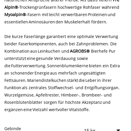
Alpin®
-Trockengrünfasern hochwertige Rohfaser während
Myoalpin®
-Fasern mit leicht verwertbaren Proteinen und
essentiellen Aminosäuren den Muskelerhalt fördern.
Die kurze Faserlänge garantiert eine optimale Verwertung
beider Faserkomponenten, auch bei Zahnproblemen. Die
Kombination aus Leinkuchen und
AGROBS®
Bierhefe Pur
unterstützt eine gesunde Verdauung sowie
die Futterverwertung. Sonnenblumenkerne bieten ein Extra
an schonender Energie aus mehrfach ungesättigten
Fettsäuren. Mariendistelkuchen stärkt die Leber in ihrer
Funktion als zentrales Stoffwechsel- und Entgiftungsorgan.
Wurzelgemüse, Apfeltrester, Himbeer-, Brombeer- und
Rosenblütenblätter sorgen für höchste Akzeptanz und
ergänzen eine Vielzahl wertvoller Vitalstoffe.
Gebinde