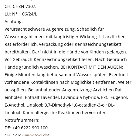
CH: CHZN 7307.
LU: N°: 106/24/L
Achtung:
Verursacht schwere Augenreizung. Schädlich für
Wasserorganismen, mit langfristiger Wirkung. Ist ärztlicher
Rat erforderlich, Verpackung oder Kennzeichnungsetikett
bereithalten. Darf nicht in die Hände von Kindern gelangen.
Vor Gebrauch Kennzeichnungsetikett lesen. Nach Gebrauch
Hände gründlich waschen. BEI KONTAKT MIT DEN AUGEN:
Einige Minuten lang behutsam mit Wasser spülen. Eventuell
vorhandene Kontaktlinsen nach Möglichkeit entfernen. Weiter
ausspülen. Bei anhaltender Augenreizung: Ärztlichen Rat
einholen. Enthält Lavendel, Lavandula hybrida, Ext., Eugenol,
E-Anethol, Linalool; 3,7-Dimethyl-1,6-octadien-3-ol; DL-
Linalool. Kann allergische Reaktionen hervorrufen.
Notrufnummern:
DE: +49 6222 990 100
CH: 145; (
www.toxi.ch
)