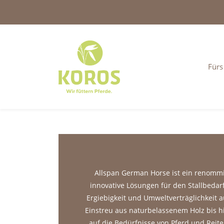
Fürs
Allspan German Horse ist ein renommi
innovative Lösungen für den Stallbedar
Ergiebigkeit und Umweltverträglichkeit a
Einstreu aus naturbelassenem Holz bis h
auf die Bedürfnisse von Pferd und Rei