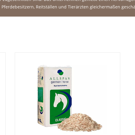
 Pferdebesitzern, Reitställen und Tierärzten gleichermaßen geschä