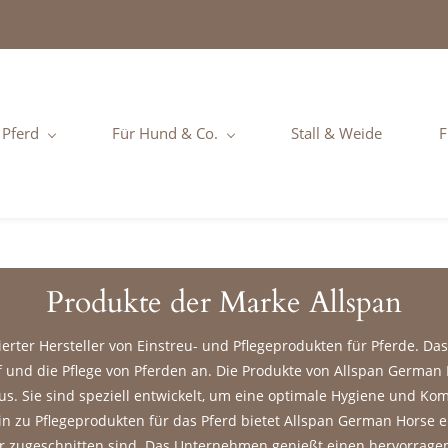
 Pferd
Für Hund & Co.
Stall & Weide
F
Produkte der Marke Allspan
erter Hersteller von Einstreu- und Pflegeprodukten für Pferde. D
f und die Pflege von Pferden an. Die Produkte von Allspan German H
us. Sie sind speziell entwickelt, um eine optimale Hygiene und Kom
in zu Pflegeprodukten für das Pferd bietet Allspan German Horse e
ter zugeschnitten sind. Das Unternehmen genießt einen hervorrage