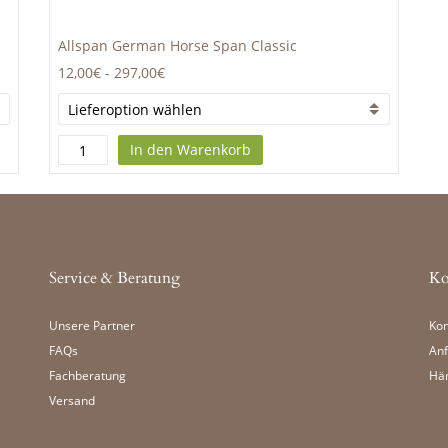
Allspan German Horse Span Classic
12,00€
-
297,00€
In den Warenkorb
Service & Beratung
Ko
Unsere Partner
Kon
FAQs
Anf
Fachberatung
Hä
Versand