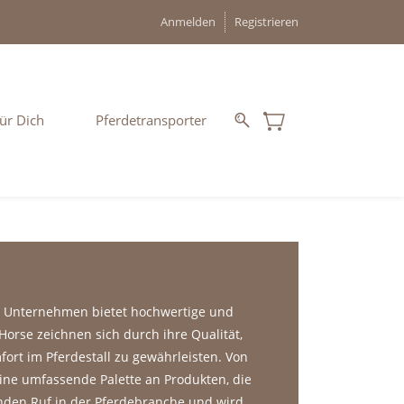
Anmelden
Registrieren
ür Dich
Pferdetransporter
as Unternehmen bietet hochwertige und
orse zeichnen sich durch ihre Qualität,
fort im Pferdestall zu gewährleisten. Von
ine umfassende Palette an Produkten, die
nden Ruf in der Pferdebranche und wird