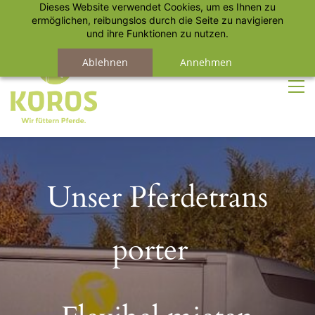
Dieses Website verwendet Cookies, um es Ihnen zu
Anmelden
Registrieren
ermöglichen, reibungslos durch die Seite zu navigieren
und ihre Funktionen zu nutzen.
Ablehnen
Annehmen
Unser
Pferdetrans
porter