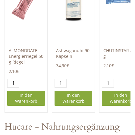
ALMONDDATE
Ashwagandhi 90
CHUTINSTAR 4
Energierriegel 50
Kapseln
g
g Riegel
34,90€
2,10€
2,10€
In den
In den
In den
Warenkorb
Warenkorb
Warenkorb
Hucare - Nahrungsergänzung