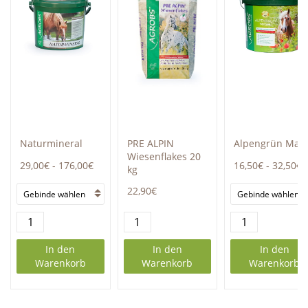
Naturmineral
PRE ALPIN
Alpengrün Mas
Wiesenflakes 20
29,00€
-
176,00€
16,50€
-
32,50€
kg
22,90€
In den
In den
In den
Warenkorb
Warenkorb
Warenkorb