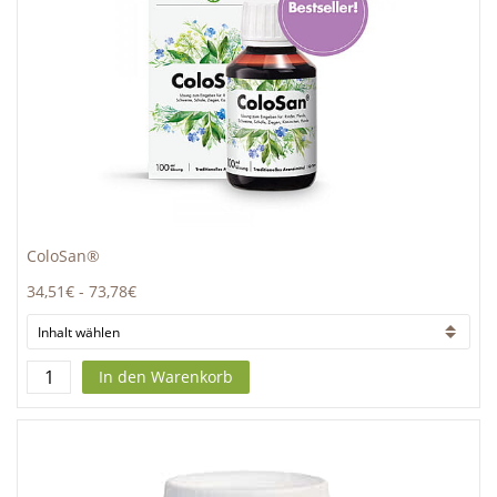
ColoSan®
34,51€
-
73,78€
In den Warenkorb