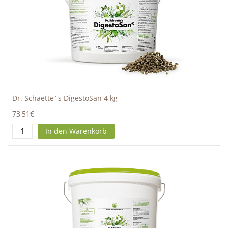
Dr. Schaette´s DigestoSan 4 kg
73,51€
In den Warenkorb