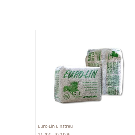
Euro-Lin Einstreu
11,70€
-
330,00€