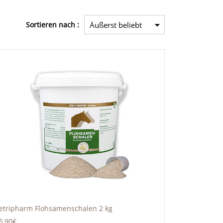
Sortieren nach :
etripharm Flohsamenschalen 2 kg
5,90€