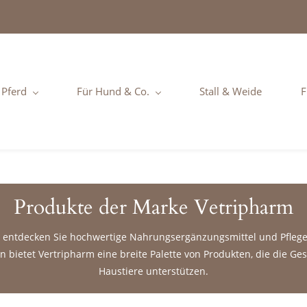
 Pferd
Für Hund & Co.
Stall & Weide
F
Produkte der Marke Vetripharm
 entdecken Sie hochwertige Nahrungsergänzungsmittel und Pfleg
en bietet Vertripharm eine breite Palette von Produkten, die die G
Haustiere unterstützen.