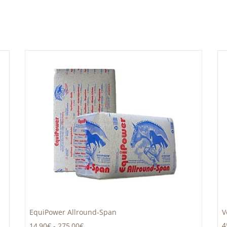
EquiPower Allround-Span
V
4
14,90€
-
275,00€