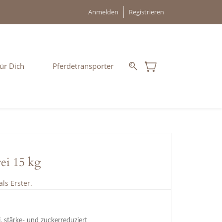
Anmelden
Registrieren
ür Dich
Pferdetransporter
rei 15 kg
ls Erster.
i, stärke- und zuckerreduziert