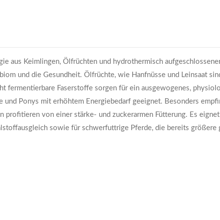
ergie aus Keimlingen, Ölfrüchten und hydrothermisch aufgeschlossen
obiom und die Gesundheit. Ölfrüchte, wie Hanfnüsse und Leinsaat s
cht fermentierbare Faserstoffe sorgen für ein ausgewogenes, physio
de und Ponys mit erhöhtem Energiebedarf geeignet. Besonders empfind
profitieren von einer stärke- und zuckerarmen Fütterung. Es eignet sic
toffausgleich sowie für schwerfuttrige Pferde, die bereits größere 